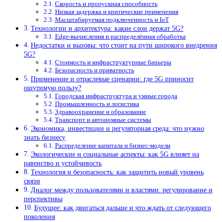
Скорость и пропускная способность
Низкая задержка и критические применения
Масштабируемая подключенность и IoT
Технологии и архитектура: какие слои держат 5G?
Edge-вычисления и распределённая обработка
Недостатки и вызовы: что стоит на пути широкого внедрения
5G?
Стоимость и инфраструктурные барьеры
Безопасность и приватность
Применение и отраслевые сценарии: где 5G приносит
ощутимую пользу?
Городская инфраструктура и умные города
Промышленность и логистика
Здравоохранение и образование
Транспорт и автономные системы
Экономика, инвестиции и регуляторная среда: что нужно
знать бизнесу
Распределение капитала и бизнес-модели
Экологические и социальные аспекты: как 5G влияет на
равенство и устойчивость
Технология и безопасность: как защитить новый уровень
связи
Диалог между пользователями и властями: регулирование и
перспективы
Будущее: как двигаться дальше и что ждать от следующего
поколения