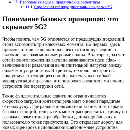
Итоговые выводы и практические ориентиры
Справочная таблица: диапазоны и их роль в 5G
Понимание базовых принципов: что
скрывает 5G?
Чтобы понять, чем 5G отличается от предыдущих поколений,
стоит вспомнить три ключевых момента. Во-первых, здесь
применяют новые диапазоны спектра: низкие, средние и
высокие, включая миллиметровые волны. Во-вторых, за счет
сетей нового поколения активно развиваются идеи edge-
вычислений и разделения вычислительной нагрузки между
облаком и устройством. В-третьих, технология строится
вокруг мультигеопроцессорной архитектуры и гибкой
маршрутизации трафика, что позволяет соединять миллионы
устройств без перегрузки сети.
Такие фундаментальные сдвиги не ограничиваются
скоростью загрузки контента: речь идёт о новой парадигме
сетевых услуг. Где раньше пользователи зависели от паркета
базовых станций, теперь сеть может распределять нагрузку по
разным слоям: от центра обработки данных до близких к
пользователю точек присутствия. Это открывает дорогу для
новых сценариев использования: автономные устройства,