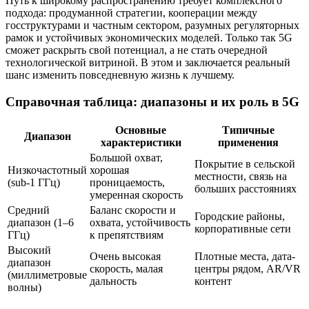
Путь к широкому распространению требует комплексного
подхода: продуманной стратегии, кооперации между
госструктурами и частным сектором, разумных регуляторных
рамок и устойчивых экономических моделей. Только так 5G
сможет раскрыть свой потенциал, а не стать очередной
технологической витриной. В этом и заключается реальный
шанс изменить повседневную жизнь к лучшему.
Справочная таблица: диапазоны и их роль в 5G
Основные
Типичные
Диапазон
характеристики
применения
Большой охват,
Покрытие в сельской
Низкочастотный
хорошая
местности, связь на
(sub-1 ГГц)
проницаемость,
больших расстояниях
умеренная скорость
Средний
Баланс скорости и
Городские районы,
диапазон (1–6
охвата, устойчивость
корпоративные сети
ГГц)
к препятствиям
Высокий
Очень высокая
Плотные места, дата-
диапазон
скорость, малая
центры рядом, AR/VR
(миллиметровые
дальность
контент
волны)