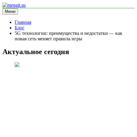
Перейти
к
Меню
megait.su
информационный сайт
содержимому
Главная
Блог
5G технологии: преимущества и недостатки — как
новая сеть меняет правила игры
Актуальное сегодня