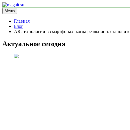
Перейти
к
Меню
megait.su
информационный сайт
содержимому
Главная
Блог
AR-технологии в смартфонах: когда реальность становит
Актуальное сегодня