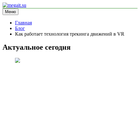
Перейти
к
Меню
megait.su
информационный сайт
содержимому
Главная
Блог
Как работает технология трекинга движений в VR
Актуальное сегодня