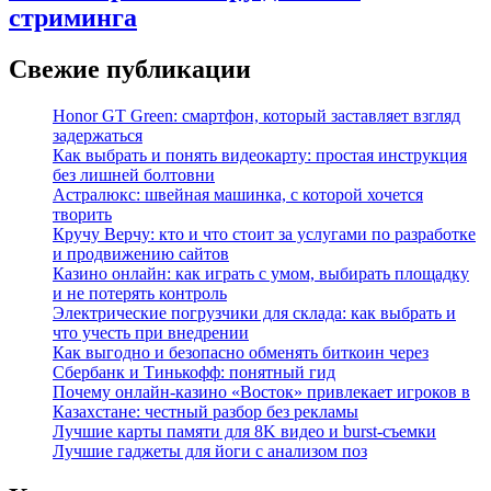
стриминга
Свежие публикации
Honor GT Green: смартфон, который заставляет взгляд
задержаться
Как выбрать и понять видеокарту: простая инструкция
без лишней болтовни
Астралюкс: швейная машинка, с которой хочется
творить
Кручу Верчу: кто и что стоит за услугами по разработке
и продвижению сайтов
Казино онлайн: как играть с умом, выбирать площадку
и не потерять контроль
Электрические погрузчики для склада: как выбрать и
что учесть при внедрении
Как выгодно и безопасно обменять биткоин через
Сбербанк и Тинькофф: понятный гид
Почему онлайн-казино «Восток» привлекает игроков в
Казахстане: честный разбор без рекламы
Лучшие карты памяти для 8K видео и burst-съемки
Лучшие гаджеты для йоги с анализом поз