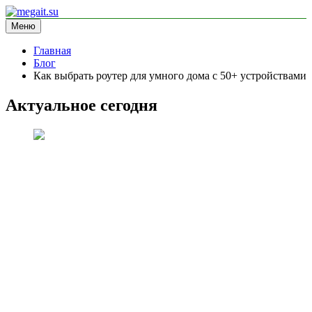
Перейти
к
Меню
megait.su
информационный сайт
содержимому
Главная
Блог
Как выбрать роутер для умного дома с 50+ устройствами
Актуальное сегодня