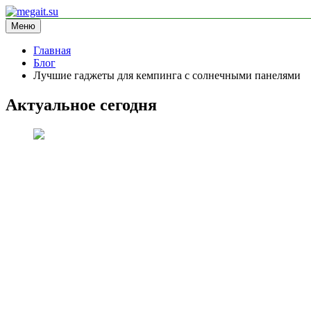
Перейти
к
Меню
megait.su
информационный сайт
содержимому
Главная
Блог
Лучшие гаджеты для кемпинга с солнечными панелями
Актуальное сегодня