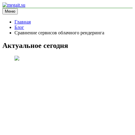
Перейти
к
Меню
megait.su
информационный сайт
содержимому
Главная
Блог
Сравнение сервисов облачного рендеринга
Актуальное сегодня