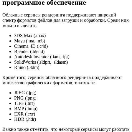
программное обеспечение
Облачные сервисы рендеринга поддерживают широкий
спектр форматов файлов для загрузки и обработки. Среди них
можно выделить:
3DS Max (.max)
Maya (.ma, .mb)
Cinema 4D (.c4d)
Blender (.blend)
Autodesk Inventor (.iam, .ipt)
SolidWorks (.sldprt, .sldasm)
Rhino (.3dm)
Кроме того, сервисы облачного рендеринга поддерживают
множество графических форматов, таких как:
JPEG (.jpg)
PNG (.png)
TIFF (.tiff)
BMP (.bmp)
EXR (.exr)
HDR (.hdr)
Важно также отметить, что некоторые сервисы могут работать