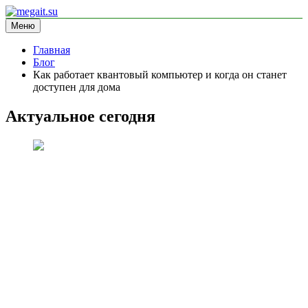
Перейти
к
Меню
megait.su
информационный сайт
содержимому
Главная
Блог
Как работает квантовый компьютер и когда он станет
доступен для дома
Актуальное сегодня