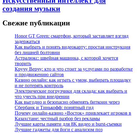
Искусственный интеллект для
создания музыки
Свежие публикации
Honor GT Green: смартфон, который заставляет взгляд
задержаться
Как выбрать и понять видеокарту: простая инструкция
без лишней болтовни
Астралюкс: швейная машинка, с которой хочется
творить
Кручу Верчу: кто и что стоит за услугами по разработке
и продвижению сайтов
Казино онлайн: как играть с умом, выбирать площадку
и не потерять контроль
Электрические погрузчики для склада: как выбрать и
что учесть при внедрении
Как выгодно и безопасно обменять биткоин через
Сбербанк и Тинькофф: понятный гид
Почему онлайн-казино «Восток» привлекает игроков в
Казахстане: честный разбор без рекламы
Лучшие карты памяти для 8K видео и burst-съемки
Лучшие гаджеты для йоги с анализом поз