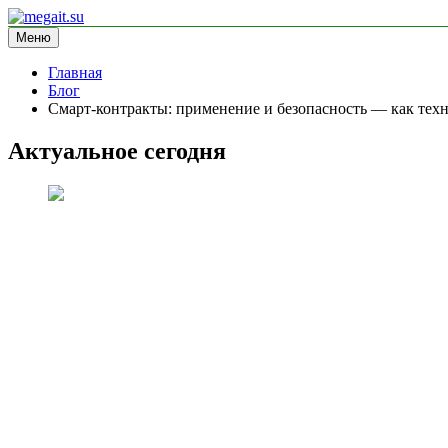
Перейти
к
Меню
megait.su
информационный сайт
содержимому
Главная
Блог
Смарт-контракты: применение и безопасность — как тех
Актуальное сегодня